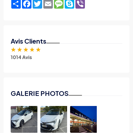
Share
Facebook
Twitter
Email
Message
Skype
Viber
Avis Clients
★
★
★
★
★
1014 Avis
GALERIE PHOTOS