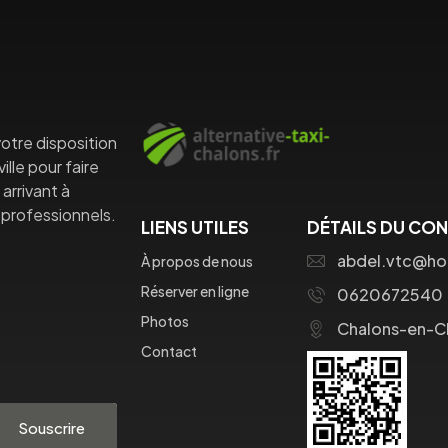
otre disposition
lle pour faire
arrivant à
professionnels.
LIENS UTILES
DÉTAILS DU CO
abdel.vtc@ho
À propos de nous
Réserver en ligne
0620672540
Photos
Chalons-en-
Contact
Souscrire