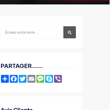
PARTAGER
Share
Facebook
Twitter
Email
Message
Skype
Viber
Avis Clients