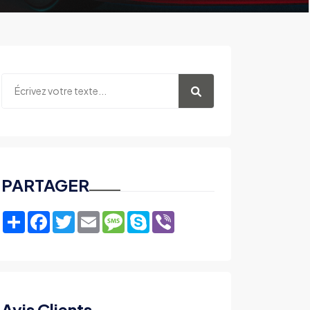
PARTAGER
Share
Facebook
Twitter
Email
Message
Skype
Viber
Avis Clients