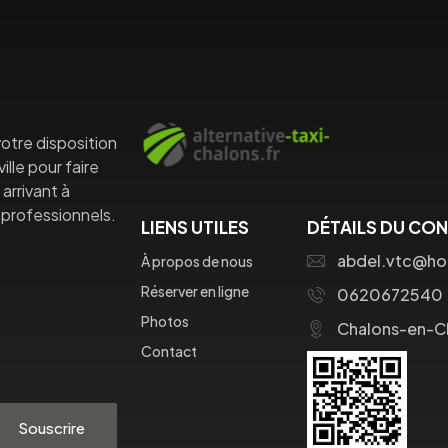
otre disposition
lle pour faire
arrivant à
professionnels.
LIENS UTILES
DÉTAILS DU CO
abdel.vtc@ho
À propos de nous
Réserver en ligne
0620672540
Photos
Chalons-en-
Contact
Souscrire