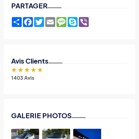
PARTAGER
Share
Facebook
Twitter
Email
Message
Skype
Viber
Avis Clients
★
★
★
★
★
1403 Avis
GALERIE PHOTOS