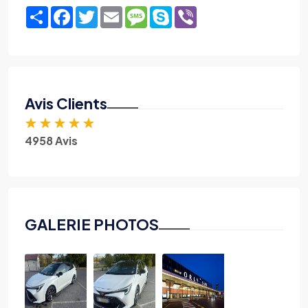
Share
Facebook
Twitter
Email
Message
Skype
Viber
Avis Clients
★
★
★
★
★
4958 Avis
GALERIE PHOTOS