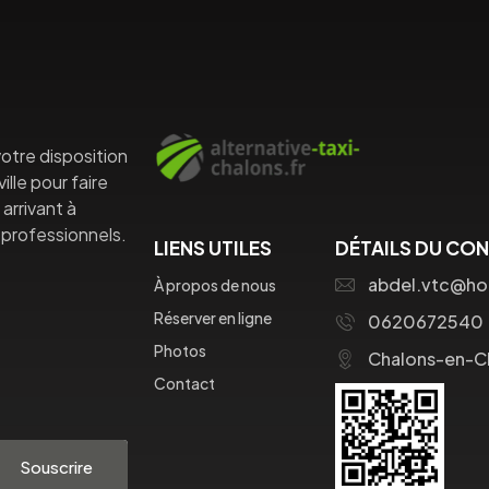
otre disposition
lle pour faire
arrivant à
professionnels.
LIENS UTILES
DÉTAILS DU CO
abdel.vtc@ho
À propos de nous
Réserver en ligne
0620672540
Photos
Chalons-en-
Contact
Souscrire