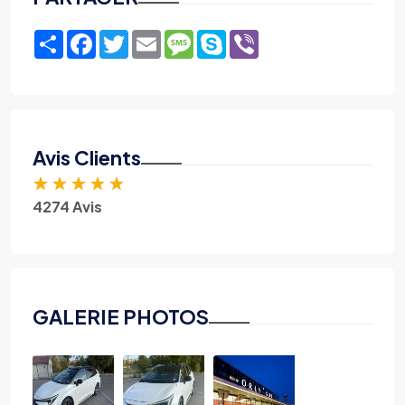
Share
Facebook
Twitter
Email
Message
Skype
Viber
Avis Clients
★
★
★
★
★
4274 Avis
GALERIE PHOTOS