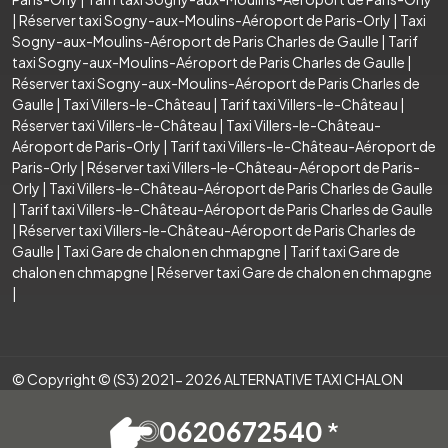
|
Réserver taxi Sogny-aux-Moulins-Aéroport de Paris-Orly
|
Taxi
Sogny-aux-Moulins-Aéroport de Paris Charles de Gaulle
|
Tarif
taxi Sogny-aux-Moulins-Aéroport de Paris Charles de Gaulle
|
Réserver taxi Sogny-aux-Moulins-Aéroport de Paris Charles de
Gaulle
|
Taxi Villers-le-Château
|
Tarif taxi Villers-le-Château
|
Réserver taxi Villers-le-Château
|
Taxi Villers-le-Château-
Aéroport de Paris-Orly
|
Tarif taxi Villers-le-Château-Aéroport de
Paris-Orly
|
Réserver taxi Villers-le-Château-Aéroport de Paris-
Orly
|
Taxi Villers-le-Château-Aéroport de Paris Charles de Gaulle
|
Tarif taxi Villers-le-Château-Aéroport de Paris Charles de Gaulle
|
Réserver taxi Villers-le-Château-Aéroport de Paris Charles de
Gaulle
|
Taxi Gare de chalon en chmapgne
|
Tarif taxi Gare de
chalon en chmapgne
|
Réserver taxi Gare de chalon en chmapgne
|
© Copyright © (S3) 2021- 2026 ALTERNATIVE TAXI CHALON
.Tous droits réservés . Création par
0620672540
*
Mentions légales
Espace Pro