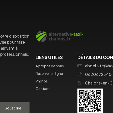
otre disposition
lle pour faire
arrivant à
professionnels.
LIENS UTILES
DÉTAILS DU CO
abdel.vtc@ho
À propos de nous
Réserver en ligne
0620672540
Photos
Chalons-en-
Contact
Souscrire