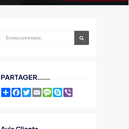
PARTAGER
Share
Facebook
Twitter
Email
Message
Skype
Viber
Avis Clients