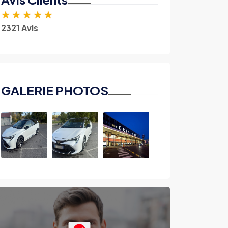
★
★
★
★
★
2321 Avis
GALERIE PHOTOS