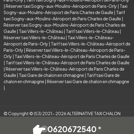
|
Réserver taxi Sogny-aux-Moulins-Aéroport de Paris-Orly
|
Taxi
Sogny-aux-Moulins-Aéroport de Paris Charles de Gaulle
|
Tarif
taxi Sogny-aux-Moulins-Aéroport de Paris Charles de Gaulle
|
Réserver taxi Sogny-aux-Moulins-Aéroport de Paris Charles de
Gaulle
|
Taxi Villers-le-Château
|
Tarif taxi Villers-le-Château
|
Réserver taxi Villers-le-Château
|
Taxi Villers-le-Château-
Aéroport de Paris-Orly
|
Tarif taxi Villers-le-Château-Aéroport de
Paris-Orly
|
Réserver taxi Villers-le-Château-Aéroport de Paris-
Orly
|
Taxi Villers-le-Château-Aéroport de Paris Charles de Gaulle
|
Tarif taxi Villers-le-Château-Aéroport de Paris Charles de Gaulle
|
Réserver taxi Villers-le-Château-Aéroport de Paris Charles de
Gaulle
|
Taxi Gare de chalon en chmapgne
|
Tarif taxi Gare de
chalon en chmapgne
|
Réserver taxi Gare de chalon en chmapgne
|
© Copyright © (S3) 2021- 2026 ALTERNATIVE TAXI CHALON
.Tous droits réservés . Création par
0620672540
*
Mentions légales
Espace Pro