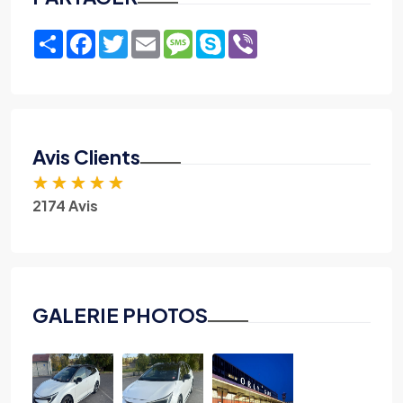
Share
Facebook
Twitter
Email
Message
Skype
Viber
Avis Clients
★
★
★
★
★
2174 Avis
GALERIE PHOTOS