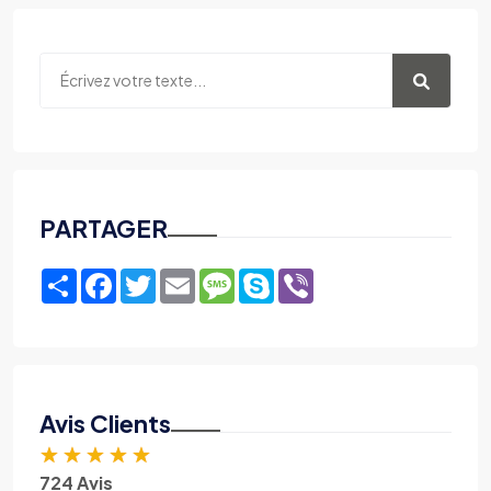
PARTAGER
Share
Facebook
Twitter
Email
Message
Skype
Viber
Avis Clients
★
★
★
★
★
724 Avis